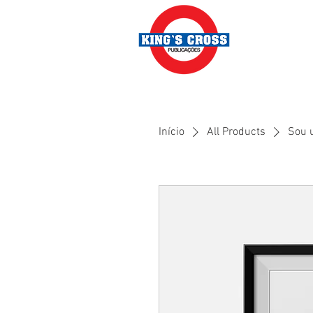
Início
All Products
Sou 